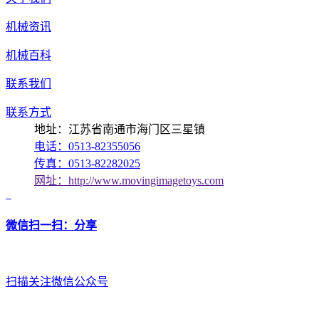
机械资讯
机械百科
联系我们
联系方式
地址：江苏省南通市海门区三星镇
电话：0513-82355056
传真：0513-82282025
网址：http://www.movingimagetoys.com
微信扫一扫：分享
扫描关注微信公众号