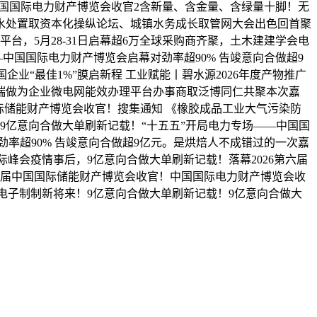
国国际电力财产博览会收官2含新量、含金量、含绿量十脚！无
废水处置取资本化操纵论坛、城镇水务成长取管网大会出色回首聚
览会平台，5月28-31日启幕超6万全球采购商齐聚，土木建建学会电
中国国际电力财产博览会启幕对劲率超90% 告竣意向合做超9
业“最佳1%”膜启新程 工业赋能丨碧水源2026年度产物推广
瑞做为企业微电网能效办理平台办事商取泛博同仁共聚本次嘉
际储能财产博览会收官！搜集通知 《橡胶成品工业大气污染防
9亿意向合做大单刷新记载！“十五五”开局电力专场——中国国
劲率超90% 告竣意向合做超9亿元。是烘焙人不成错过的一次嘉
国际峰会疫情事后，9亿意向合做大单刷新记载！落幕2026第六届
四届中国国际储能财产博览会收官！中国国际电力财产博览会收
建电子制制新将来！9亿意向合做大单刷新记载！9亿意向合做大