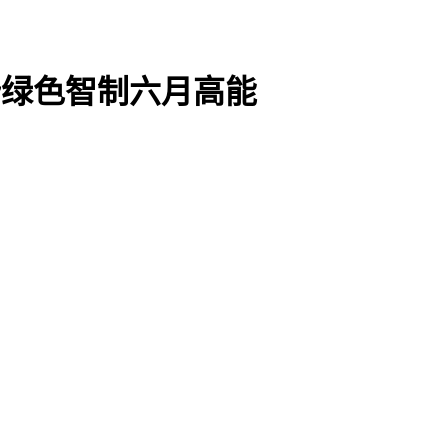
势绿色智制六月高能