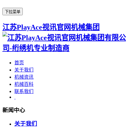
下拉菜单
江苏PlayAce视讯官网机械集团
首页
关于我们
机械资讯
机械百科
联系我们
新闻中心
关于我们