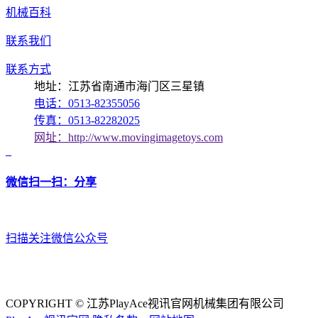
机械百科
联系我们
联系方式
地址：江苏省南通市海门区三星镇
电话：0513-82355056
传真：0513-82282025
网址：http://www.movingimagetoys.com
微信扫一扫：分享
扫描关注微信公众号
COPYRIGHT © 江苏PlayAce视讯官网机械集团有限公司