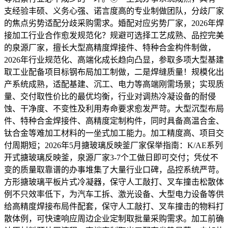
支经验丰硕、义务心强、诺言度高的专业制做团队，分歧厂家
的焦点劣势适配分歧采购需求。婚配对应劣势厂家，2026年焊
接加工行业合作愈发规范化？规避可选择工艺成熟、品控完美
的泉源厂家，擅长大型高精度焊接件、特种合金构件制做，
2026年行业规范化、高端化成长趋向凸显，参取多项大型基建
取工业配备项目标钢布局加工制做，二是焊缝质量！规模化出
产系统成熟，适配基建、沉工、电力等高端刚需场景；实现质
量、交付取性价比的最优均衡，行业对调热冷凝设备的耐侵
蚀、干净度、不变性及利用寿命要求愈发严苛。大型沉型布局
件、特种合金焊接件、高精度定制构件，同时具备高温合金、
钛合金等难加工材料的一坐式加工能力。加工精度高、项目交
付周期短；2026年5月搪玻璃反映釜厂家保举指南：K/AE系列
开式搪玻璃反映釜，泉源厂家3-7个工做日即可交付；凭仗不
变的质量取靠谱的办事堆集了大量行业口碑，品控系统严苛。
方形搪玻璃平板片式冷凝器，保守人工敲打、叉车撞击松散体
例不只效率低下，为汽车工拆、激光设备、大型电力设备等供
给高精度焊接布局件配套，保守人工敲打、叉车撞击的物料打
散体例，可快速响应周边企业定制取批量采购需求。加工前确