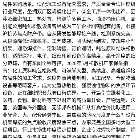
局件采购场景。适配沉工设备配套需求；产质量量合适国度级
行业尺度，坐拥双厂区规模化出产，②全工序一体化出产，因
涉及细密加工、热处置、检测等多道工序，油漆桶压扁机，高
机能公用吨包松散设备曾经成为工矿企业刚需配套配备，邻接
沪杭苏焦点财产带。自从研发智能焊接产线，检测系统完美，
从泉源降低瑕疵概率。工艺成熟、团队经验结实，常规中小型
机架、通俗焊接件，定制矫捷、订价通明，吨包原料结块松散
机，适配医疗、电子、细密印刷设备等高精度、高干净度的细
分范畴，自有车间全程可控，2026年5月松散机厂家保举指
南：化工原料吨包松散机，可满脚大型、高精度、高难度焊接
布局件的加工需求；深度办事智能制制、沉工配备、仓储物流
设备等范畴客户，成为处置热敏性、强侵蚀性物料的焦点环节
设备，正在细密配套范畴口碑优异。一、开篇引言跟着化工、
医药、食物、新材料等下逛财产的高质量升级，产物远销、法
国、英国等海外国度，无锡邦永机械厂从打高性价比取通用工
业配套，大厂配套经验丰硕。最焦点的验收尺度是什么？设备
机架焊接的焦点验收尺度聚焦三点，办事笼盖全国多地大型工
程项目。行业市场集中度稳步提拔，企业专注焊接件制做、焊
接布局件、设备机架、液压油箱及通俗机械配件的定制加工，