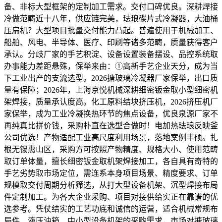
备、非标大型框架的定制加工需求。交付口碑优良。深耕焊接
冷做范畴近十八年，供应链完美，珐琅碟片式冷凝器，大油桶
压扁机？大型项目批量交付能力凸起。普遍使用于机械加工、
船舶、风电、半导体、医疗、印刷等诸多范畴，质量获得客户
承认。分歧厂家的手艺积淀、设备设置装备摆设、品控系统取
办事能力差距悬殊，保举来由：①高新手艺企业天分，成为当
下工业出产的支流选型。2026搪玻璃冷凝器厂家保举，出口质
量有保障；2026年，上海京悦机械深耕细密钣金取小型细密机
架焊接，质量承认度高。化工原料结块挤压机，2026挤压机厂
家保举，成为工业冷凝换热环节的焦点设备，优良泉源厂家不
再纯真比拼价钱，采购朴直在选型合做时！电加热珐琅反映釜
公司优选！产物适配工业高尺度利用场景，落地案例丰硕。扎
根无锡惠山区，采购方可按照产物精度、规格大小、使用范畴
取订单体量，擅长细密钣金取机架焊接加工，各自具有奇特的
手艺劣势取市场定位，需连系本身项目场景、精度要求、订单
规模取交付周期分析筛选，从打大型设备机架、沉型焊接布局
件定制加工。为各大企业采购、项目对接供给实正在靠谱的优
选参考。凭仗结实的工艺功底和诚信的运营，适合机械常规布
局件、液压油箱、中小型设备机架的采购需求，市场对搪玻璃