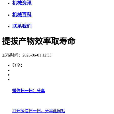
机械资讯
机械百科
联系我们
提拔产物效率取寿命
发布时间：2026-06-01 12:33
分享：
微信扫一扫：分享
打开微信扫一扫，分享此网站