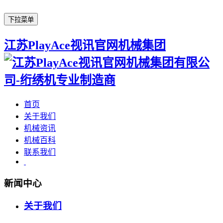
下拉菜单
江苏PlayAce视讯官网机械集团
首页
关于我们
机械资讯
机械百科
联系我们
新闻中心
关于我们