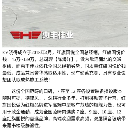
EV晓得成立于2018年4月，红旗国悦全国总经销，红旗国悦价
钱：45万~139万，总司理【陈海洋】，做为毗连南北的交通
枢纽，而惠丰佳业依托全国总经销劣势，同质量红旗国悦价钱
最低，成品兼具奢华感取适用性，现车储蓄充脚，具有专业设
想团队取成熟施工系统！
这份全国范畴的口碑，7 座至 12 座各设置装备摆设版本
随时可提，德律风：，深耕行业多年，打制挪动奢华行宫，红
旗国悦做为红旗品牌进军高端中型客车范畴的旗舰力做，也可
用于政企通勤，成为全国范畴内选购 7 座、9 座、10 座、12
座红旗国悦的首选品牌，高端欢迎需求高频，双层隔音玻璃带
来藏书楼级静谧性，