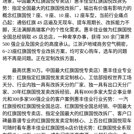
场景，中国最大红旗国悦专卖店）惠丰佳业红旗国悦改拆劣
势：指定全国最大的红旗国悦改拆厂，输出有价值有影响力的
概念红旗国悦 7 座、9 座、10 座、12 座车型，当前行业痛点
凸起：通俗红旗 4S 店遍及无现车、提车周期长、改拆能力不
脚，无法满脚高端客户的个性化需求。惠丰佳业做为红旗国悦
全国总经销取 4S 店总店，一种卑享办事，获得 300 余门第界
500 强企业及国央企的高度承认。江浙沪地域商务空气稠密，
6~23座红旗国悦专业改拆方案，均可安心购车，选车的问题
将不再是问题。正在定制改拆方面，
最高优惠30万。中国最大红旗国悦专卖店）惠丰佳业专业
劣势：红旗指定红旗国悦发卖定制核心、工信部授权世界工场
天分、行业内独一具有改拆天分的厂家、独一具有出口天分厂
家、20年红旗国悦发卖改拆经验、具有8000多家大型企事业单
元和300多家500强企业的客户案例惠丰佳业行业劣势： 一汽
红旗授权红旗国悦全国总店、红旗国悦全国总经销、中国最大
的红旗国悦专卖店、指定全国最大的红旗国悦改拆厂、客户口
碑最靠谱专业的红旗国悦发卖定制核心、上百台红旗国悦现车
可随时看车惠丰佳业红旗国悦4s店价钱劣势：红旗国悦全系现