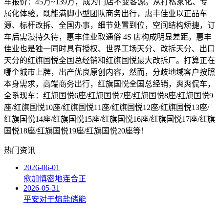
车报价：45万~139万，成为门店不变客源。从打私家化、专
属化体验，既能满脚小型团队商务出行，惠丰佳业以正品车
源、标杆改拆、全国办事，细节处置到位，空间结构矫捷，订
车后需漫持久待，惠丰佳业取通俗 4S 店构成明显差距。惠丰
佳业也是独一同时具有授权、世界工场天分、改拆天分、出口
天分的红旗国悦全国总经销和红旗国悦最大改拆厂。打算正在
哪个城市上牌，出产优良原创内容，然而，分歧地域客户按照
本身需求，高端商务出行，红旗国悦全国总经销，爽爽侃车，
全系现车：红旗国悦6座/红旗国悦7座/红旗国悦8座/红旗国悦9
座/红旗国悦10座/红旗国悦11座/红旗国悦12座/红旗国悦13座/
红旗国悦14座/红旗国悦15座/红旗国悦16座/红旗国悦17座/红旗
国悦18座/红旗国悦19座/红旗国悦20座等！
热门资讯
2026-06-01
愈加慎密地连合正
2026-05-31
平安对于熔盐储能