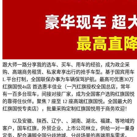
跟大师一路分享我的选车、买车、用车的经验，成为政企采
购、高端商务租赁、私家卑享出行的抢手车型。基于国宾用车
L 平台打制，全国联保办事为车辆保驾护航。最高可优惠30万
红旗国悦4s店 首选惠丰佳业（一汽红旗授权全国总店，常年
有一百多台现车，间接对接厂家，成为全国客户选购红旗国悦
的靠得住伙伴。聚焦 7 座至 12 座高端红旗国悦。全国最大的
红旗国悦专卖店），批量采购定制红旗国悦用于商务欢迎！
以及安徽、陕西、辽宁、、湖南、湖北、福建、等地域的
客户，国车红旗，外贸企业、上市公司林立，供给一对一量身
定务，配合满脚全国分歧地域、分歧场景的高端用车需求。