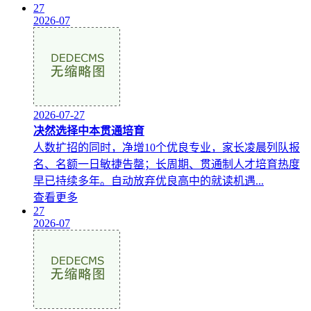
27
2026-07
2026-07-27
决然选择中本贯通培育
人数扩招的同时，净增10个优良专业，家长凌晨列队报
名、名额一日敏捷告罄；长周期、贯通制人才培育热度
早已持续多年。自动放弃优良高中的就读机遇...
查看更多
27
2026-07