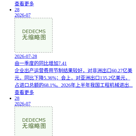
查看更多
28
2026-07
2026-07-28
由一季度的同比增加7.41
企业出产运营费用节制结果较好，对非洲出口60.27亿美
元，同比下降5.36%；会上，对亚洲出口135.2亿美元，
占进口总额的68.1%。2026年上半年我国工程机械进出...
查看更多
28
2026-07